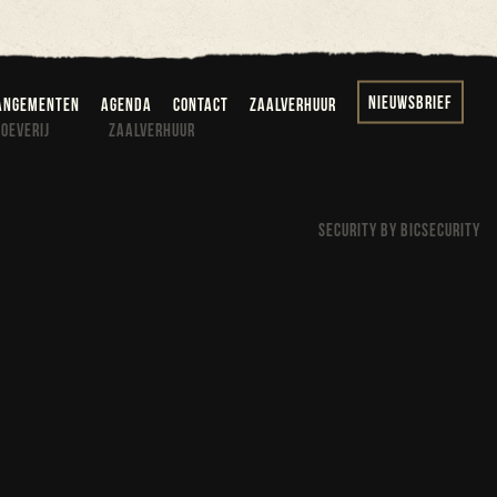
nieuwsbrief
angementen
agenda
contact
zaalverhuur
oeverij
zaalverhuur
SECURITY BY BICSECURITY