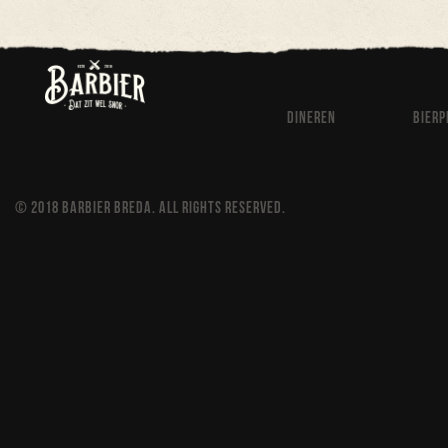
-->index
dineren
bierp
© 2018 BARBIER BREDA. ALL RIGHTS RESERVED.