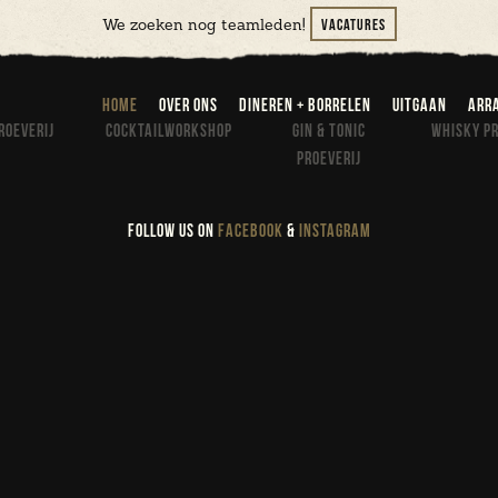
Vacatures
We zoeken nog teamleden!
home
over ons
dineren + borrelen
uitgaan
arr
roeverij
cocktailworkshop
Gin & Tonic
Whisky pr
proeverij
FOLLOW US ON
FACEBOOK
&
INSTAGRAM